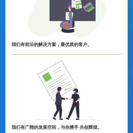
我们有前沿的解决方案，最优质的客户。
我们有广阔的发展空间，与你携手 共创辉煌。