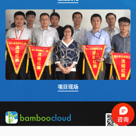
项目现场
电话：
0755--86117880