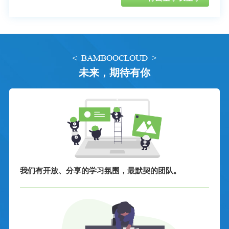
< BAMBOOCLOUD >
未来，期待有你
我们有开放、分享的学习氛围，最默契的团队。