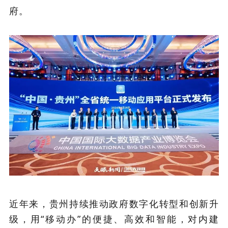
府。
近年来，贵州持续推动政府数字化转型和创新升
级，用“移动办”的便捷、高效和智能，对内建