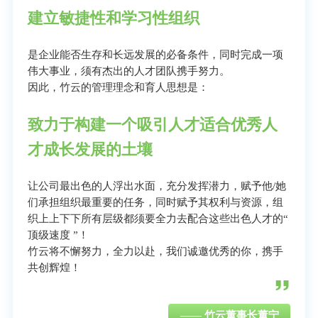
建立敏捷性和学习性组织
是企业能否生存和长远发展的必备条件，同时完成一项
伟大事业，须有杰出的人才团队携手努力。
因此，竹云的管理理念和育人思想是：
致力于构建一个吸引人才适合优秀人
才成长发展的土壤
让公司最出色的人浮出水面，充分发挥潜力，赋予他/她
们承担组织最重要的任务，同时赋予其权利与资源，组
织上上下下所有层级都须要全力去配合这些出色人才的“
顶级速度 ”！
竹云将不懈努力，全力以赴，我们诚邀优秀的你，携手
共创辉煌！
—— 竹云董事长董宁