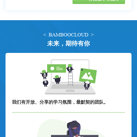
< BAMBOOCLOUD >
未来，期待有你
我们有开放、分享的学习氛围，最默契的团队。