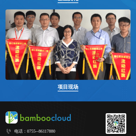
项目现场
电话：
0755--86117880