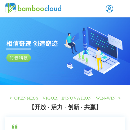
< OPENNESS · VIGOR · INNOVATION · WIN-WIN >
【开放 · 活力 · 创新 · 共赢】