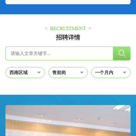
< RECRUITMENT >
招聘详情