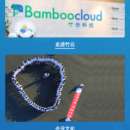
走进竹云
企业文化