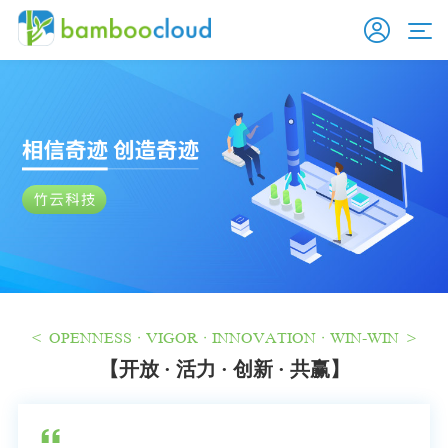
< OPENNESS · VIGOR · INNOVATION · WIN-WIN >
【开放 · 活力 · 创新 · 共赢】