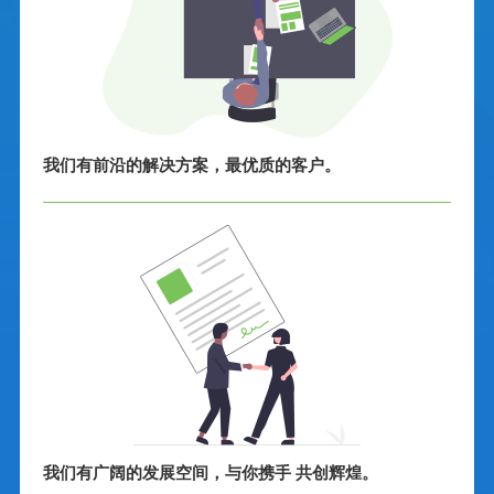
我们有前沿的解决方案，最优质的客户。
我们有广阔的发展空间，与你携手 共创辉煌。