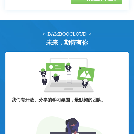
< BAMBOOCLOUD >
未来，期待有你
我们有开放、分享的学习氛围，最默契的团队。